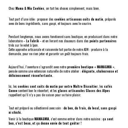
Chez
Mama & Mia Cookies
, on fait les choses simplement, mais bien.
Tout part d’une idée : proposer des
cookies artisanaux cuits du matin
, préparés
avec de bons ingrédients, sans gaspi, et toujours avec le sourire.
Pendant longtemps, nous avons fonctionné sans boutique, en produisant dans notre
laboratoire –
La Fabrik
– et en livrant nos douceurs dans des
points partenaires
triés sur le volet à Lyon.
Cette approche artisanale et raisonnée fait partie de notre ADN : produire à la
demande, pour ne rien jeter et garantir un goût toujours frais.
Aujourd’hui, l’aventure s’agrandit avec notre
première boutique « MAMA&MIA »
,
pensée comme une extension naturelle de notre atelier :
élégante, chaleureuse et
délicieusement réconfortante.
Ici, les
cookies sont cuits du matin par notre Maître Biscuitier
, les
cafés
Goneo
sentent bon le réconfort, et les
glaces artisanales Glaces des Alpes
rappellent qu’il n’y a pas de saison pour se faire plaisir.
Tout est préparé ou sélectionné avec soin :
du bon, du frais, du local, sans gaspi
ni chichi.
Venir à la boutique
MAMA&MIA
, c’est comme entrer dans notre cuisine :
ça sent
bon, c’est beau, et ça donne envie de tout goûter !